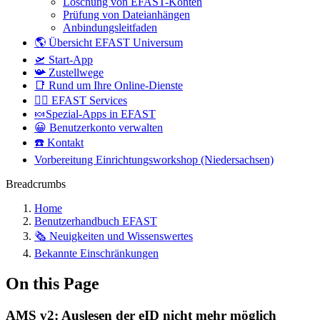
Löschung von EFAST-Konten
Prüfung von Dateianhängen
Anbindungsleitfaden
🌎 Übersicht EFAST Universum
🛫 Start-App
📯 Zustellwege
📑 Rund um Ihre Online-Dienste
🤷‍♀️ EFAST Services
🍬Spezial-Apps in EFAST
😀 Benutzerkonto verwalten
☎️ Kontakt
Vorbereitung Einrichtungsworkshop (Niedersachsen)
Breadcrumbs
Home
Benutzerhandbuch EFAST
🗞️ Neuigkeiten und Wissenswertes
Bekannte Einschränkungen
On this Page
AMS v2: Auslesen der eID nicht mehr möglich