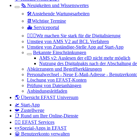
🗞️ Neuigkeiten und Wissenswertes
🛠️Anstehende Wartungsarbeiten
📆Wichtige Termine
🚑 Serviceportal
🏋🏻‍♂️Wir machen Sie stark für die Digitalisierung
Umstieg von AMS V2 auf BCL Verfahren
Umstieg von Zuständige-Stelle App auf Start-App
Bekannte Einschränkungen
AMS v2: Auslesen der eID nicht mehr möglich
Nutzung des Digitalpakts nach der Abschaltung d
Abkürzungen und Begriffserklärungen
Personalwechsel - Neue E-Mail-Adresse - Benutzerkont
Löschung von EFAST-Konten
Prüfung von Dateianhängen
Anbindungsleitfaden
🌎 Übersicht EFAST Universum
🛫 Start-App
📯 Zustellwege
📑 Rund um Ihre Online-Dienste
🤷‍♀️ EFAST Services
🍬Spezial-Apps in EFAST
😀 Benutzerkonto verwalten