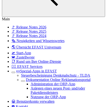
Main
🚩 Release Notes 2026
🚩 Release Notes 2025
🚩 Release Notes 2024
🗞️ Neuigkeiten und Wissenswertes
🌎 Übersicht EFAST Universum
🛫 Start-App
📯 Zustellwege
📑 Rund um Ihre Online-Dienste
🤷‍♀️ EFAST Services
🍬Spezial-Apps in EFAST
Steuerbescheinigung Denkmalschutz - TLDA
Dokumentation Online Reklamationsportal
Administration der ORP-App
Anlegen eines neuen Post- und/oder
Paketdienstleisters
Nutzung der ORP-App
😀 Benutzerkonto verwalten
☎️ Kontakt