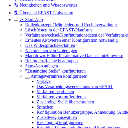
🗞️ Neuigkeiten und Wissenswertes
🌎 Übersicht EFAST Universum
🛫 Start-App
Rollenkonzept / Mitglieder- und Rechteverwaltung
Löschfristen in der EFAST-Plattform
Verfahrenswechsel/Konfigurationsdaten der Verfahrensko
Erneutes Aktivieren einer Konfiguration notwendig
Das Widerspruchsverfahren
Nachreichen von Unterlagen
Markdown-Editor für alternative Datenschutzhinweise
Behörden-Rechte beantragen
Start-App anlegen
"Zuständige Stelle" konfigurieren
Antragsverfahren konfigurieren
Vorlage
Das Verarbeitungsverzeichnis von EFAST
Verfahren bearbeiten
Verfahren vorkonfigurieren
Zuständige Stelle überschreiben
Sprachen
Konfiguration Benutzergruppe, Anmeldung (Authent
Zustellweg auswählen
Bestätigung konfigurieren
Bezahlverfahren verknüpfen und konfigurieren