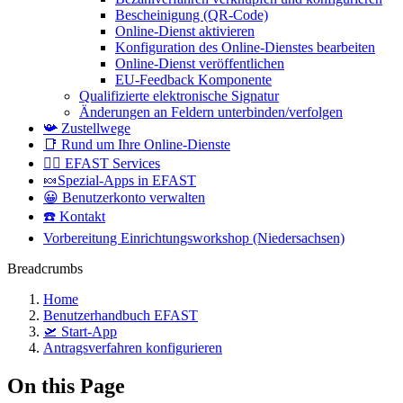
Bescheinigung (QR-Code)
Online-Dienst aktivieren
Konfiguration des Online-Dienstes bearbeiten
Online-Dienst veröffentlichen
EU-Feedback Komponente
Qualifizierte elektronische Signatur
Änderungen an Feldern unterbinden/verfolgen
📯 Zustellwege
📑 Rund um Ihre Online-Dienste
🤷‍♀️ EFAST Services
🍬Spezial-Apps in EFAST
😀 Benutzerkonto verwalten
☎️ Kontakt
Vorbereitung Einrichtungsworkshop (Niedersachsen)
Breadcrumbs
Home
Benutzerhandbuch EFAST
🛫 Start-App
Antragsverfahren konfigurieren
On this Page