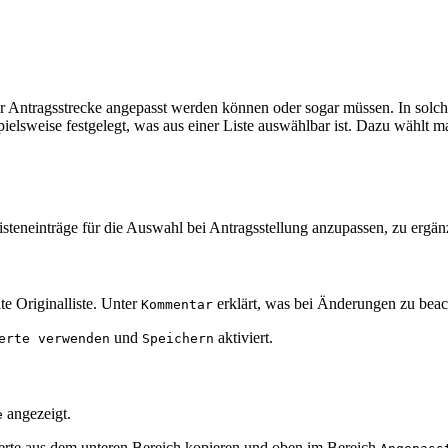
er Antragsstrecke angepasst werden können oder sogar müssen. In solch
ielsweise festgelegt, was aus einer Liste auswählbar ist. Dazu wählt 
isteneinträge für die Auswahl bei Antragsstellung anzupassen, zu ergän
te Originalliste. Unter
erklärt, was bei Änderungen zu beach
Kommentar
und
aktiviert.
erte verwenden
Speichern
angezeigt.
e
werte aus dem unteren Bereich kopieren und oben im Bereich